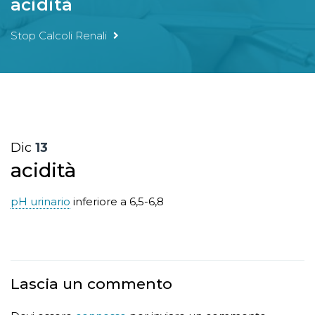
acidità
Stop Calcoli Renali
Dic
13
acidità
pH urinario
inferiore a 6,5-6,8
Lascia un commento