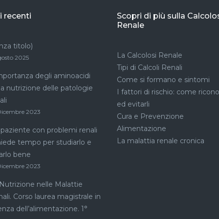
i recenti
Scopri di più sulla Calcolo
Renale
nza titolo)
La Calcolosi Renale
gosto 2025
Tipi di Calcoli Renali
mportanza degli aminoacidi
Come si formano e sintomi
la nutrizione delle patologie
I fattori di rischio: come ricono
ali
ed evitarli
Dicembre 2023
Cura e Prevenzione
Alimentazione
paziente con problemi renali
La malattia renale cronica
hiede tempo per studiarlo e
arlo bene
Dicembre 2023
Nutrizione nelle Malattie
ali. Corso laurea magistrale in
enza dell’alimentazione. 1°