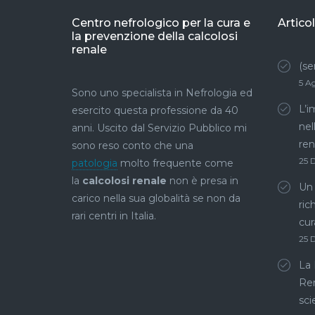
Centro nefrologico per la cura e
Articol
la prevenzione della calcolosi
renale
(se
5 A
Sono uno specialista in Nefrologia ed
L’i
esercito questa professione da 40
nel
anni. Uscito dal Servizio Pubblico mi
ren
sono reso conto che una
25 
patologia
molto frequente come
la
calcolosi renale
non è presa in
Un 
carico nella sua globalità se non da
ric
rari centri in Italia.
cur
25 
La 
Ren
sci