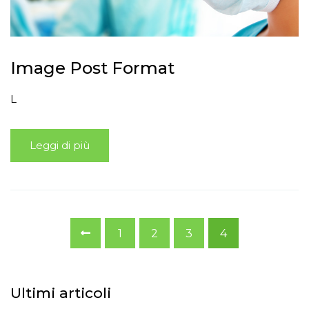
Image Post Format
L
Leggi di più
1
2
3
4
Ultimi articoli