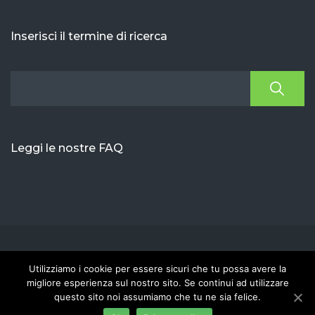
Inserisci il termine di ricerca
Leggi le nostre FAQ
2023 © Stop Calcoli Renali - Piergiorgio Bolasco - PI
Utilizziamo i cookie per essere sicuri che tu possa avere la
03760300925. Tutti i diritti riservati
migliore esperienza sul nostro sito. Se continui ad utilizzare
questo sito noi assumiamo che tu ne sia felice.